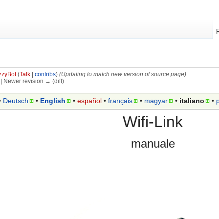
zzyBot
(
Talk
|
contribs
)
(Updating to match new version of source page)
) | Newer revision → (diff)
 ‎
Deutsch
• ‎
English
• ‎
español
• ‎
français
• ‎
magyar
• ‎
italiano
• ‎
Wifi-Link
manuale