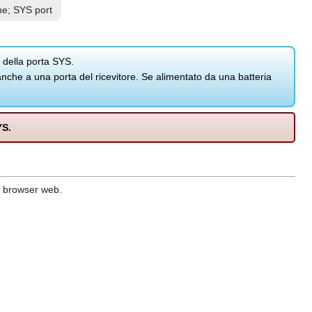
ne; SYS port
 della porta SYS.
nche a una porta del ricevitore. Se alimentato da una batteria
YS.
il browser web.