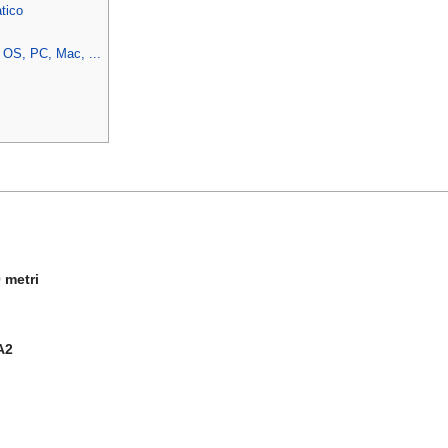
tico
 OS, PC, Mac, ...
0 metri
A2