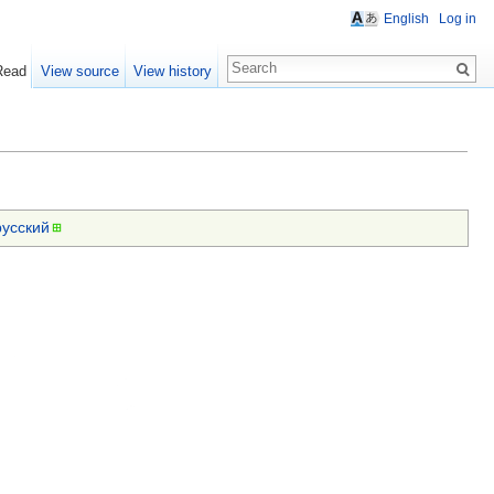
English
Log in
Read
View source
View history
русский