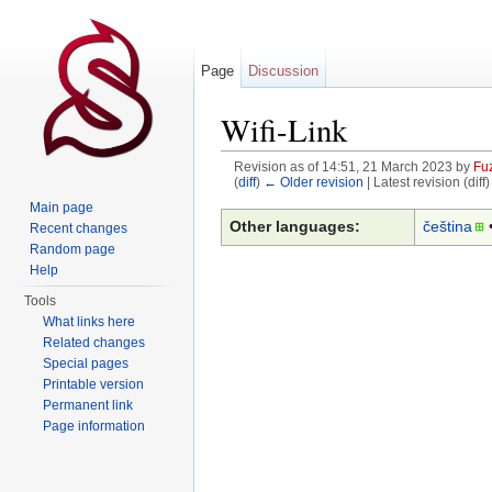
Page
Discussion
Wifi-Link
Revision as of 14:51, 21 March 2023 by
Fu
(
diff
)
← Older revision
| Latest revision (diff
Jump to:
navigation
,
search
Main page
Other languages:
čeština
•
Recent changes
Random page
Help
Tools
What links here
Related changes
Special pages
Printable version
Permanent link
Page information