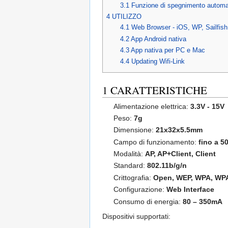
3.1
Funzione di spegnimento automa
4
UTILIZZO
4.1
Web Browser - iOS, WP, Sailfish
4.2
App Android nativa
4.3
App nativa per PC e Mac
4.4
Updating Wifi-Link
1
CARATTERISTICHE
Alimentazione elettrica:
3.3V - 15V
Peso:
7g
Dimensione:
21x32x5.5mm
Campo di funzionamento:
fino a 5
Modalità:
AP, AP+Client, Client
Standard:
802.11b/g/n
Crittografia:
Open, WEP, WPA, WP
Configurazione:
Web Interface
Consumo di energia:
80 – 350mA
Dispositivi supportati: